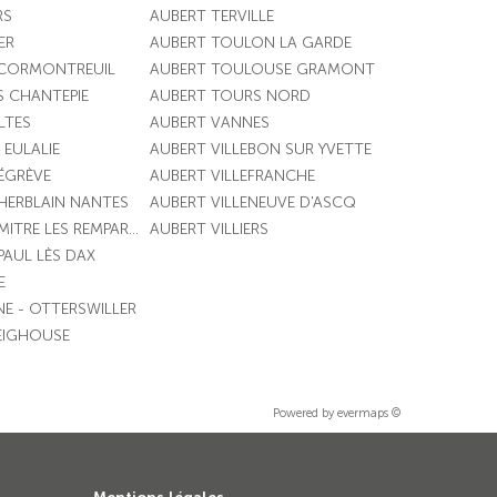
RS
AUBERT TERVILLE
ER
AUBERT TOULON LA GARDE
 CORMONTREUIL
AUBERT TOULOUSE GRAMONT
S CHANTEPIE
AUBERT TOURS NORD
LTES
AUBERT VANNES
 EULALIE
AUBERT VILLEBON SUR YVETTE
ÉGRÈVE
AUBERT VILLEFRANCHE
HERBLAIN NANTES
AUBERT VILLENEUVE D'ASCQ
MITRE LES REMPARTS
AUBERT VILLIERS
PAUL LÈS DAX
E
E - OTTERSWILLER
EIGHOUSE
Powered by
evermaps ©