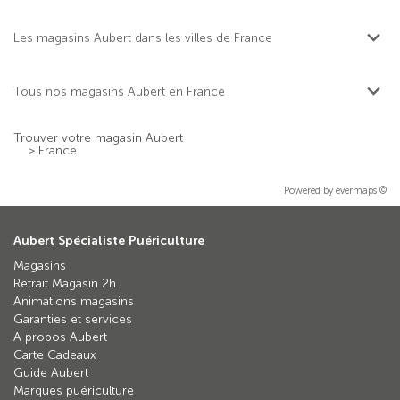
Les magasins Aubert dans les villes de France
Tous nos magasins Aubert en France
Trouver votre magasin Aubert
>
France
Powered by
evermaps ©
Aubert Spécialiste Puériculture
Magasins
Retrait Magasin 2h
Animations magasins
Garanties et services
A propos Aubert
Carte Cadeaux
Guide Aubert
Marques puériculture