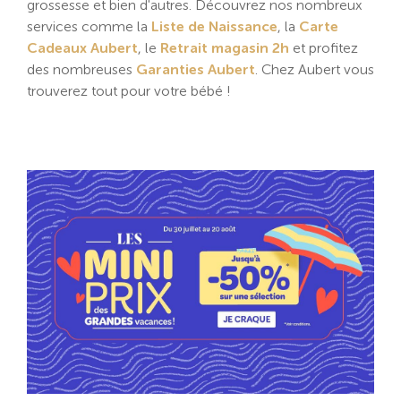
grossesse et bien d'autres. Découvrez nos nombreux
services comme la
Liste de Naissance
, la
Carte
Cadeaux Aubert
, le
Retrait magasin 2h
et profitez
des nombreuses
Garanties Aubert
. Chez Aubert vous
trouverez tout pour votre bébé !