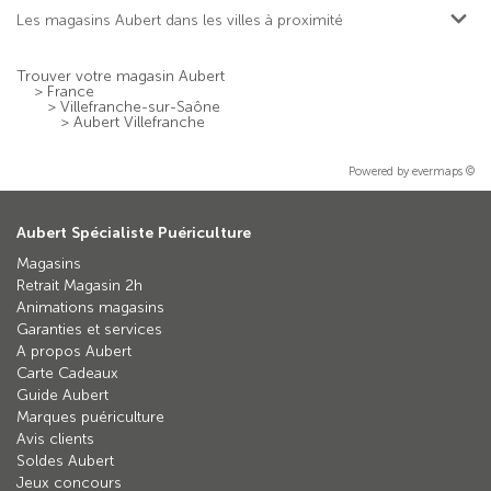
Les magasins Aubert dans les villes à proximité
Trouver votre magasin Aubert
>
France
>
Villefranche-sur-Saône
>
Aubert Villefranche
Powered by
evermaps ©
Aubert Spécialiste Puériculture
Magasins
Retrait Magasin 2h
Animations magasins
Garanties et services
A propos Aubert
Carte Cadeaux
Guide Aubert
Marques puériculture
Avis clients
Soldes Aubert
Jeux concours