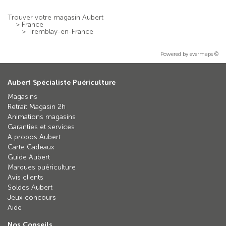
Trouver votre magasin Aubert
>
France
>
Tremblay-en-France
Powered by
evermaps ©
Aubert Spécialiste Puériculture
Magasins
Retrait Magasin 2h
Animations magasins
Garanties et services
A propos Aubert
Carte Cadeaux
Guide Aubert
Marques puériculture
Avis clients
Soldes Aubert
Jeux concours
Aide
Nos Conseils