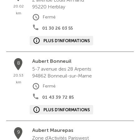
95220
Herblay
20.02
km
Fermé
01 30 26 03 55
PLUS D'INFORMATIONS
Aubert Bonneuil
8
5-7 avenue des 28 Arpents
94862
Bonneuil-sur-Marne
20.53
km
Fermé
01 43 39 72 85
PLUS D'INFORMATIONS
Aubert Maurepas
9
Zone d'Activités Pariswest