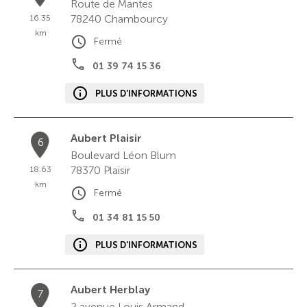
Route de Mantes
78240
Chambourcy
16.35
km
Fermé
01 39 74 15 36
PLUS D'INFORMATIONS
Aubert Plaisir
6
Boulevard Léon Blum
78370
Plaisir
18.63
km
Fermé
01 34 81 15 50
PLUS D'INFORMATIONS
Aubert Herblay
7
2 avenue Louis Armand