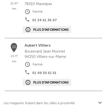
78310
Maurepas
22.67
km
Fermé
01 34 61 36 07
PLUS D'INFORMATIONS
Aubert Villiers
10
Boulevard Jean Monnet
94350
Villiers-sur-Marne
23.77
km
Fermé
01 49 30 61 51
PLUS D'INFORMATIONS
Les magasins Aubert dans les villes à proximité