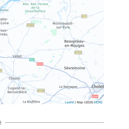
Leaflet
| Map ©2026
HERE
é