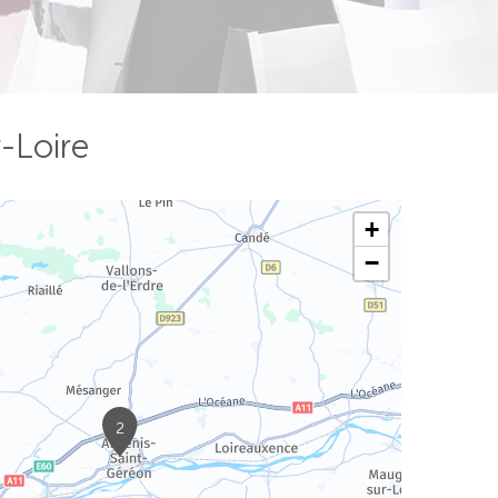
-Loire
+
−
2