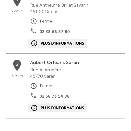
Rue Anthelme Brillat Savarin
45100
Orléans
5.22 km
Fermé
02 38 66 87 80
PLUS D'INFORMATIONS
Aubert Orléans Saran
2
Rue A. Ampère
45770
Saran
5.9 km
Fermé
02 38 73 14 88
PLUS D'INFORMATIONS