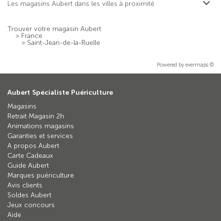
Les magasins Aubert dans les villes à proximité
Trouver votre magasin Aubert
>
France
>
Saint-Jean-de-la-Ruelle
Powered by
evermaps ©
Aubert Spécialiste Puériculture
Magasins
Retrait Magasin 2h
Animations magasins
Garanties et services
A propos Aubert
Carte Cadeaux
Guide Aubert
Marques puériculture
Avis clients
Soldes Aubert
Jeux concours
Aide