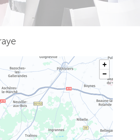
raye
+
−