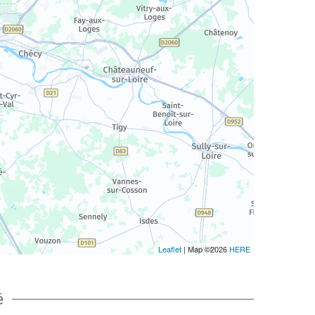
Leaflet
| Map ©2026
HERE
é