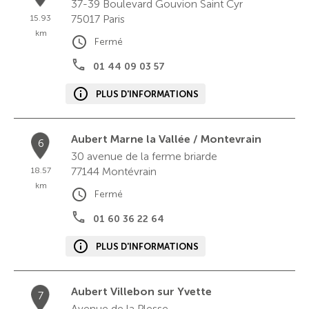
37-39 Boulevard Gouvion Saint Cyr
75017
Paris
15.93
km
Fermé
01 44 09 03 57
PLUS D'INFORMATIONS
Aubert Marne la Vallée / Montevrain
6
30 avenue de la ferme briarde
77144
Montévrain
18.57
km
Fermé
01 60 36 22 64
PLUS D'INFORMATIONS
Aubert Villebon sur Yvette
7
Avenue de la Plesse