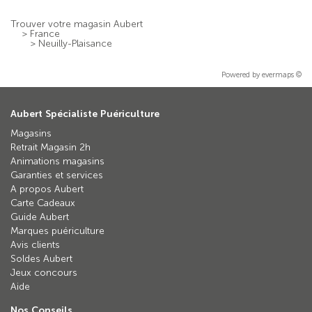
Trouver votre magasin Aubert
>
France
>
Neuilly-Plaisance
Powered by
evermaps ©
Aubert Spécialiste Puériculture
Magasins
Retrait Magasin 2h
Animations magasins
Garanties et services
A propos Aubert
Carte Cadeaux
Guide Aubert
Marques puériculture
Avis clients
Soldes Aubert
Jeux concours
Aide
Nos Conseils