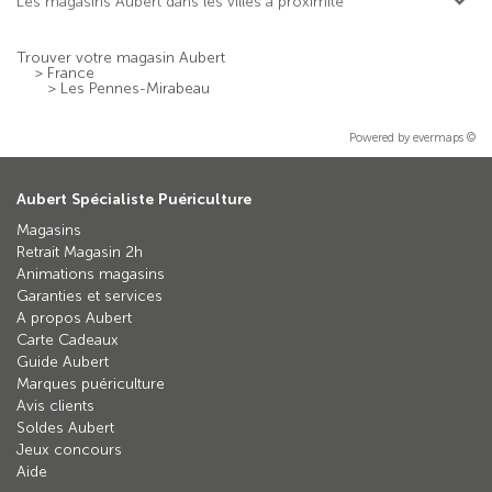
Les magasins Aubert dans les villes à proximité
Trouver votre magasin Aubert
>
France
>
Les Pennes-Mirabeau
Powered by
evermaps ©
Aubert Spécialiste Puériculture
Magasins
Retrait Magasin 2h
Animations magasins
Garanties et services
A propos Aubert
Carte Cadeaux
Guide Aubert
Marques puériculture
Avis clients
Soldes Aubert
Jeux concours
Aide