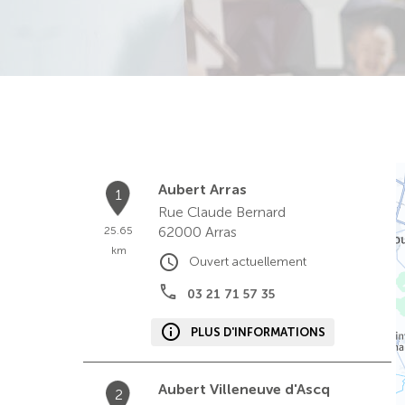
Aubert Arras
1
Rue Claude Bernard
62000
Arras
25.65
km
Ouvert actuellement
03 21 71 57 35
PLUS D'INFORMATIONS
Aubert Villeneuve d'Ascq
2