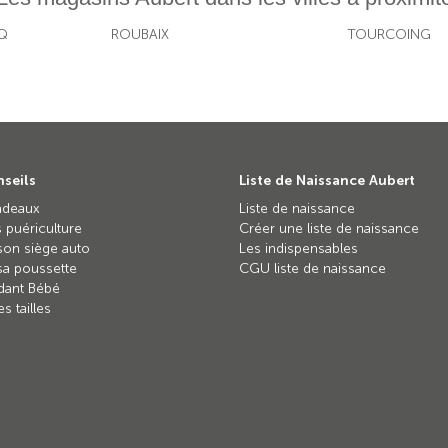
CQ
ROUBAIX
TOURCOING
seils
Liste de Naissance Aubert
adeaux
Liste de naissance
 puériculture
Créer une liste de naissance
son siège auto
Les indispensables
sa poussette
CGU liste de naissance
dant Bébé
s tailles