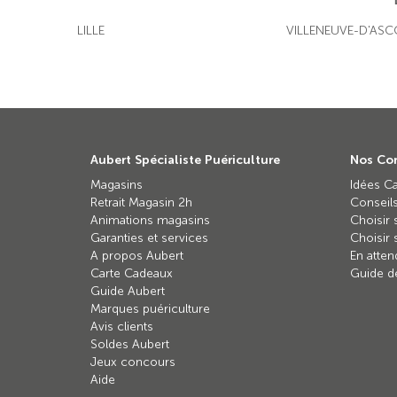
Parc du Nouveau Monde
59270
Bailleul
46.07
LILLE
VILLENEUVE-D'AS
km
Ouvert actuellement
03 28 50 18 87
PLUS D'INFORMATIONS
Aubert Spécialiste Puériculture
Nos Con
Magasins
Idées C
Retrait Magasin 2h
Conseils
Animations magasins
Choisir 
Garanties et services
Choisir 
A propos Aubert
En atten
Carte Cadeaux
Guide de
Guide Aubert
Marques puériculture
Avis clients
Soldes Aubert
Jeux concours
Aide