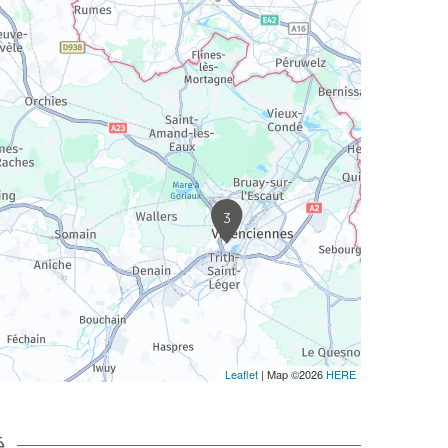
3
Leaflet
| Map ©2026
HERE
é