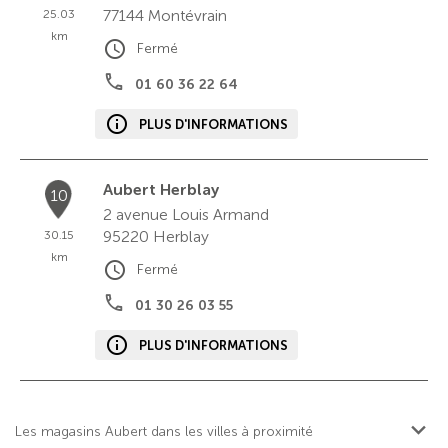
77144
Montévrain
25.03
km
Fermé
01 60 36 22 64
PLUS D'INFORMATIONS
Aubert Herblay
10
2 avenue Louis Armand
95220
Herblay
30.15
km
Fermé
01 30 26 03 55
PLUS D'INFORMATIONS
Les magasins Aubert dans les villes à proximité