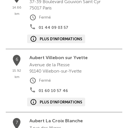
37-39 Boulevard Gouvion Saint Cyr
75017
Paris
14.66
km
Fermé
01 44 09 03 57
PLUS D'INFORMATIONS
Aubert Villebon sur Yvette
6
Avenue de la Plesse
91140
Villebon-sur-Yvette
15.92
km
Fermé
01 60 10 57 46
PLUS D'INFORMATIONS
Aubert La Croix Blanche
7
3 rue des Mares